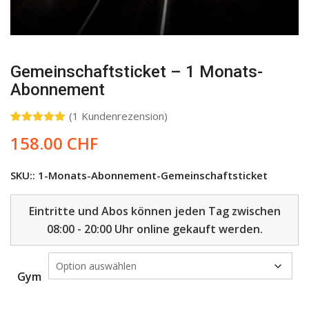
Gemeinschaftsticket – 1 Monats-
Abonnement
(
1
Kundenrezension)
Bewertet
1
158.00
CHF
mit
5.00
von 5,
basierend
auf
SKU::
1-Monats-Abonnement-Gemeinschaftsticket
Kundenbewertung
Eintritte und Abos können jeden Tag zwischen
08:00 - 20:00 Uhr online gekauft werden.
Gym