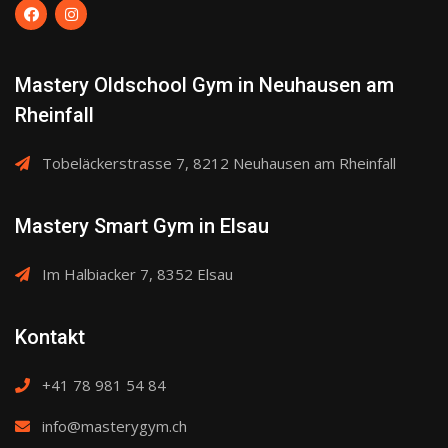
der
Produktseite
gewählt
Mastery Oldschool Gym in Neuhausen am
werden
Rheinfall
Tobeläckerstrasse 7, 8212 Neuhausen am Rheinfall
Mastery Smart Gym in Elsau
Im Halbiacker 7, 8352 Elsau
Kontakt
+41 78 981 54 84
info@masterygym.ch