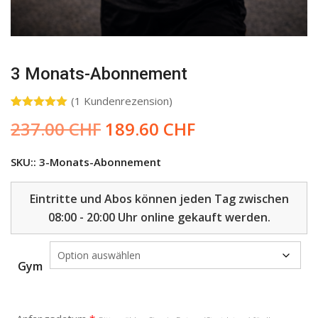
3 Monats-Abonnement
(
1
Kundenrezension)
Bewertet
1
Ursprünglicher
Aktueller
237.00
CHF
189.60
CHF
mit
5.00
von 5,
Preis
Preis
basierend
war:
ist:
auf
SKU::
3-Monats-Abonnement
Kundenbewertung
237.00 CHF
189.60 CHF.
Eintritte und Abos können jeden Tag zwischen
08:00 - 20:00 Uhr online gekauft werden.
Gym