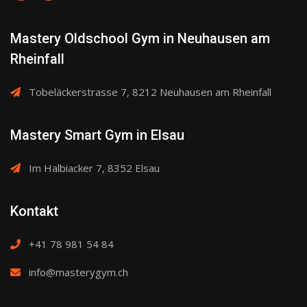
Produktseite
gewählt
Mastery Oldschool Gym in Neuhausen am
werden
Rheinfall
Tobeläckerstrasse 7, 8212 Neuhausen am Rheinfall
Mastery Smart Gym in Elsau
Im Halbiacker 7, 8352 Elsau
Kontakt
+41 78 981 54 84
info@masterygym.ch