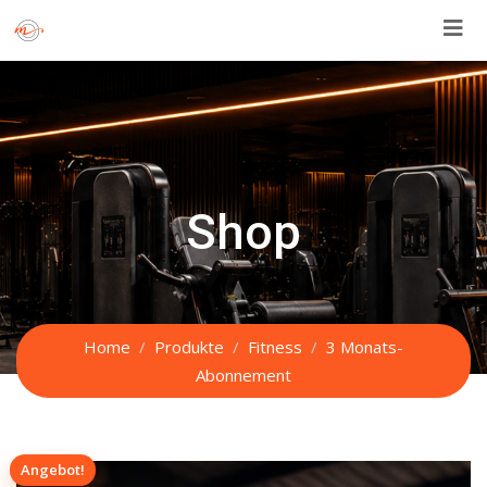
Skip
to
content
Shop
Home
Produkte
Fitness
3 Monats-
Abonnement
Angebot!