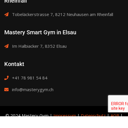
Rheinfall
Tobeläckerstrasse 7, 8212 Neuhausen am Rheinfall
Mastery Smart Gym in Elsau
Im Halbiacker 7, 8352 Elsau
Kontakt
+41 78 981 54 84
info@masterygym.ch
© 2024 Mastery Gym |
Impressum
|
Datenschutz
|
AGB
|
Rückerstattung