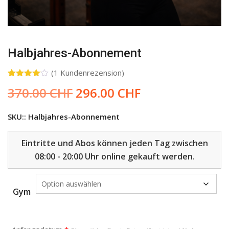
Halbjahres-Abonnement
(
1
Kundenrezension)
Bewertet
1
Ursprünglicher
Aktueller
370.00
CHF
296.00
CHF
mit
4.00
von 5,
Preis
Preis
basierend
war:
ist:
auf
SKU::
Halbjahres-Abonnement
Kundenbewertung
370.00 CHF
296.00 CHF.
Eintritte und Abos können jeden Tag zwischen
08:00 - 20:00 Uhr online gekauft werden.
Gym