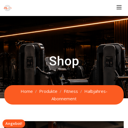
Skip
to
content
Shop
Home
Produkte
Fitness
Halbjahres-
Abonnement
Angebot!