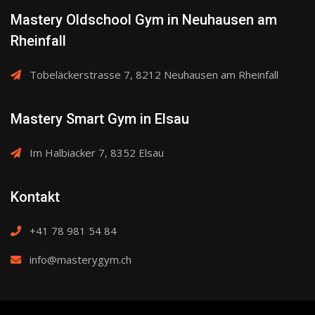
gewählt
Mastery Oldschool Gym in Neuhausen am
werden
Rheinfall
Tobeläckerstrasse 7, 8212 Neuhausen am Rheinfall
Mastery Smart Gym in Elsau
Im Halbiacker 7, 8352 Elsau
Kontakt
+41 78 981 54 84
info@masterygym.ch