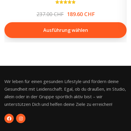
Bewertet
mit
Ursprünglicher
Aktueller
237.00
CHF
189.60
CHF
5.00
von 5
Preis
Preis
war:
ist:
Ausführung wählen
237.00 CHF
189.60 CHF.
Dieses
Produkt
weist
mehrere
Varianten
auf.
Wir leben für einen gesunden Lifestyle und fördern deine
Die
Gesundheit mit Leidenschaft. Egal, ob du draußen, im Studio,
Optionen
allein oder in der Gruppe sportlich aktiv bist – wir
können
unterstützen Dich und helfen deine Ziele zu erreichen!
auf
der
Produktseite